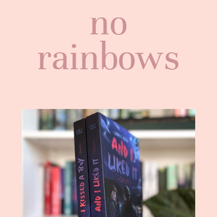
no
rainbows