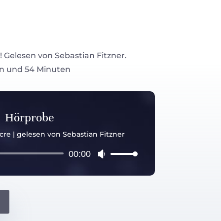
Gelesen von Sebastian Fitzner.
n und 54 Minuten
Hörprobe
acre | gelesen von Sebastian Fitzner
Audio-
00:00
Pfeiltasten
Player
Hoch/Runter
benutzen,
um
die
Lautstärke