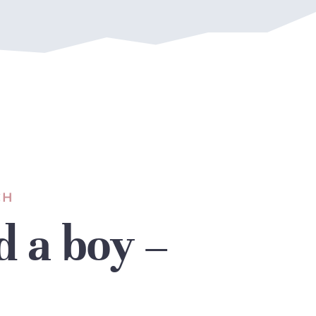
CH
d a boy –