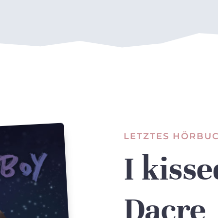
LETZTES HÖRBU
I kisse
Dacre