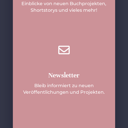
Einblicke von neuen Buchprojekten,
Shortstorys und vieles mehr!

Newsletter
Bleib informiert zu neuen
Veröffentlichungen und Projekten.