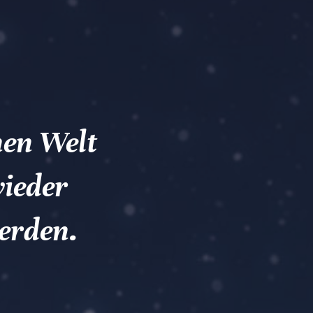
nen Welt
wieder
werden.