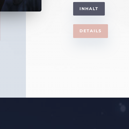
INHALT
DETAILS