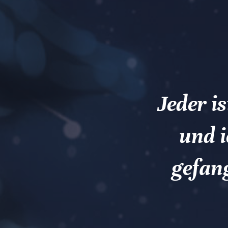
Jeder i
und i
gefang